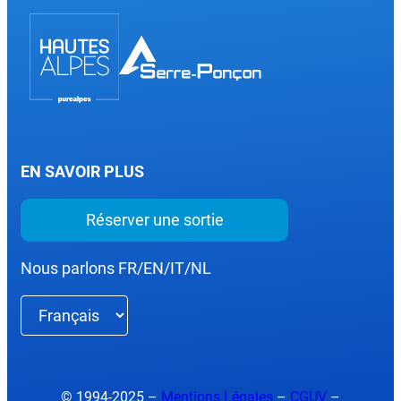
EN SAVOIR PLUS
Réserver une sortie
Nous parlons FR/EN/IT/NL
Choisir
une
langue
© 1994-2025 –
Mentions Légales
–
CGUV
–