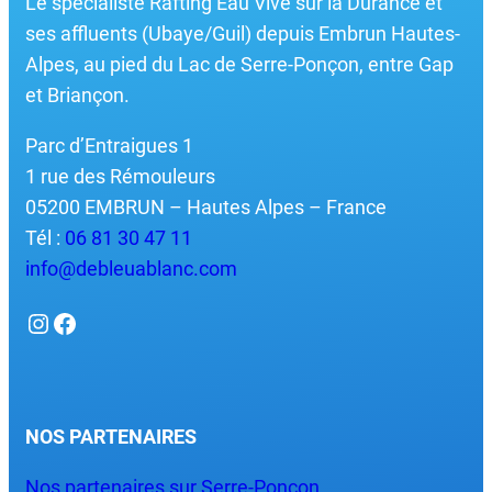
Le spécialiste Rafting Eau Vive sur la Durance et
ses affluents (Ubaye/Guil) depuis Embrun Hautes-
Alpes, au pied du Lac de Serre-Ponçon, entre Gap
et Briançon.
Parc d’Entraigues 1
1 rue des Rémouleurs
05200 EMBRUN – Hautes Alpes – France
Tél :
06 81 30 47 11
info@debleuablanc.com
Instagram
Facebook
NOS PARTENAIRES
Nos partenaires sur Serre-Ponçon