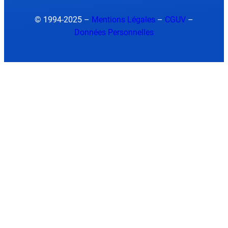
© 1994-2025 –
Mentions Légales
–
CGUV
–
Données Personnelles